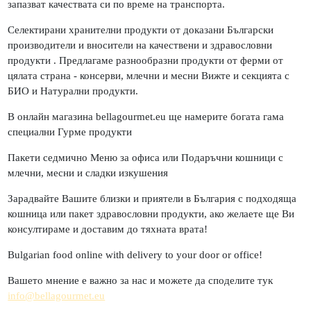
запазват качествата си по време на транспорта.
Селектирани хранителни продукти от доказани Български
производители и вносители на качествени и здравословни
продукти . Предлагаме разнообразни продукти от ферми от
цялата страна - консерви, млечни и месни Вижте и секцията с
БИО и Натурални продукти.
В онлайн магазина bellagourmet.eu ще намерите богата гама
специални Гурме продукти
Пакети седмично Меню за офиса или Подаръчни кошници с
млечни, месни и сладки изкушения
Зарадвайте Вашите близки и приятели в България с подходяща
кошница или пакет здравословни продукти, ако желаете ще Ви
консултираме и доставим до тяхната врата!
Bulgarian food online with delivery to your door or office!
Вашето мнение е важно за нас и можете да споделите тук
info@bellagourmet.eu