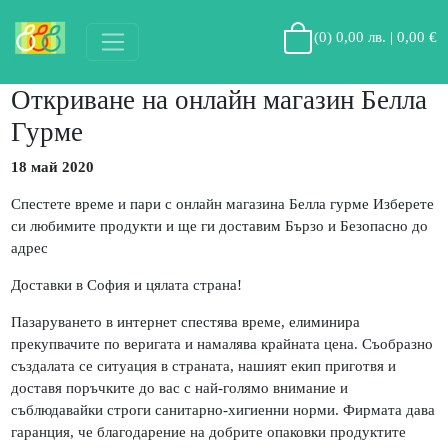
(
0
)
0,00 лв. | 0,00 €
Откриване на онлайн магазин Белла
Гурме
18
май
2020
Спестете време и пари с онлайн магазина Белла гурме Изберете
си любимите продукти и ще ги доставим Бързо и Безопасно до
адрес
Доставки в София и цялата страна!
Пазаруването в интернет спестява време, елиминира
прекупвачите по веригата и намалява крайната цена. Съобразно
създалата се ситуация в страната, нашият екип приготвя и
доставя поръчките до вас с най-голямо внимание и
съблюдавайки строги санитарно-хигиенни норми. Фирмата дава
гаранция, че благодарение на добрите опаковки продуктите