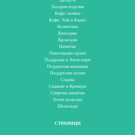
Захарни изделия
Кафе смляно
Кафе, Чай и Какао
Козметика
Консерви
Кроасани
Напитки
Пакетирани храни
Подаръци и Аксесоари
Подаръчни кошници
Подаръчни кутии
Сладка
Снакове и Крекери
Спиртни напитки
Течен шоколад
Шоколади
СТРАНИЦИ