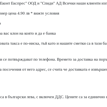
Еконт Експрес" ООД и "Спиди" АД Всички наши клиенти изпо
риер цена 4.90 лв * вижте условия
р
 вас клон на която и да е банка
вата такса е по-ниска, тъй като и нашите сметки са в тази б
и се потвърждават по телефона. Времето за доставка на поръч
а посочения от него адрес, се счита че доставката е извърш
са в български лева, с включен ДДС. Цените са за единично 