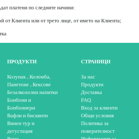
ъдат платени по следните начини:
ой от Клиента или от трето лице, от името на Клиента;
тка
ПРОДУКТИ
СТРАНИЦИ
Козунак , Коломба,
За нас
Панетоне , Кексове
Продукти
Безалкохолни напитки
Доставка
Бонбони и
FAQ
Бонбониери
Вход за клиенти
Вафли и бисквити
Общи условия
Винен тур и
Политика за
дегустация
поверителност
Вино
Информация за