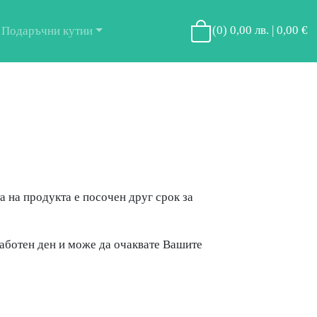
(
0
)
0,00 лв. | 0,00 €
Подаръчни кутии
а на продукта е посочен друг срок за
работен ден и може да очаквате Вашите