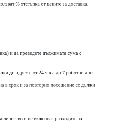
лзват % отстъпка от цените за доставка.
анка) и да преведете дължимата сума с
ки до адрес е от 24 часа до 7 работни дни.
ена в срок и за повторно посещение се дължи
количество и не включват разходите за