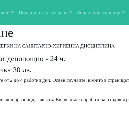
рани
Подаръци и Аксесоари
Подаръчни кошници
ане
 МЕРКИ НА САНИТАРНО-ХИГИЕННА ДИСЦИПЛИНА
ат денонощно - 24 ч.
ка 30 лв.
е от 2 до 4 работни дни. Освен случаите, в които в страницат
онални празници, заявката Ви ще бъде обработена в първия 