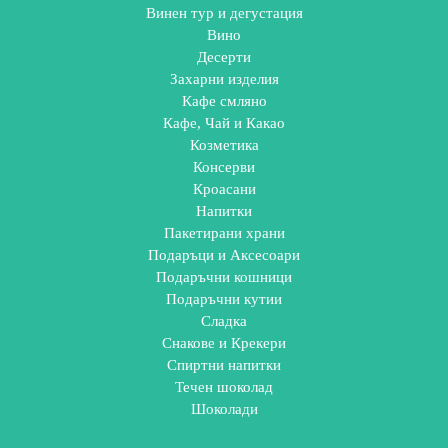
Винен тур и дегустация
Вино
Десерти
Захарни изделия
Кафе смляно
Кафе, Чай и Какао
Козметика
Консерви
Кроасани
Напитки
Пакетирани храни
Подаръци и Аксесоари
Подаръчни кошници
Подаръчни кутии
Сладка
Снакове и Крекери
Спиртни напитки
Течен шоколад
Шоколади