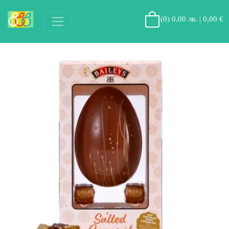
(
0
)
0,00 лв. | 0,00 €