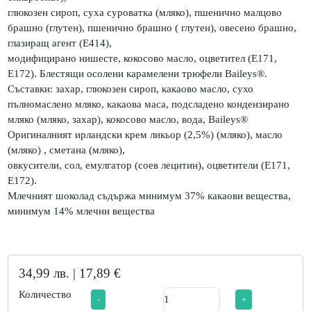
глюкозен сироп, суха суроватка (мляко), пшенично малцово
брашно (глутен), пшенично брашно ( глутен), овесено брашно,
глазиращ агент (E414),
модифицирано нишесте, кокосово масло, оцветител (E171,
E172). Блестящи осолени карамелени трюфели Baileys®.
Съставки: захар, глюкозен сироп, какаово масло, сухо
пълномаслено мляко, какаова маса, подсладено кондензирано
мляко (мляко, захар), кокосово масло, вода, Baileys®
Оригиналният ирландски крем ликьор (2,5%) (мляко), масло
(мляко) , сметана (мляко),
овкусители, сол, емулгатор (соев лецитин), оцветители (E171,
E172).
Млечният шоколад съдържа минимум 37% какаови вещества,
минимум 14% млечни вещества
34,99 лв. | 17,89 €
Количество
-
+