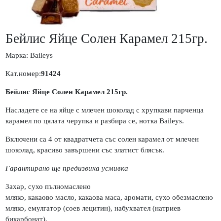
Бейлис Яйце Солен Карамел 215гр.
Марка:
Baileys
Кат.номер:
91424
Бейлис Яйце Солен Карамел 215гр.
Насладете се на яйце с млечен шоколад с хрупкави парченца
карамел по цялата черупка и разбира се, нотка Baileys.
Включени са 4 от квадратчета със солен карамел от млечен
шоколад, красиво завършени със златист блясък.
Гарантирано ще предизвика усмивка
Захар, сухо пълномаслено
мляко, какаово масло, какаова маса, аромати, сухо обезмаслено
мляко, емулгатор (соев лецитин), набухвател (натриев
бикарбонат),