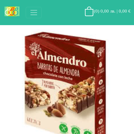
(
0
)
0,00 лв. | 0,00 €