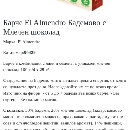
Барче El Almendro Бадемово с
Млечен шоколад
Марка:
El Almendro
Кат.номер:
90429
Б
арче в комбинация с ядки и семена, с уникален млечен
шоколад 100 г /
4 x 25 г/
С
ъдържание на Бадеми, които ви дават цялата енергия, от която
се нуждаете през деня. Наслаждавайте им се по всяко време! -
Източник на фибри; - от 5 до 7 бадема във всяко барче; - Без
глутен; - Без палмoво масло.
Съставки
: 30% бадеми, 28% млечен шоколад (захар, какаово
масло, пълномаслено мляко на прах, какаова паста, емулгатор:
соев и слънчогледов лецитин, ванилов аромат), 14% лешници,
тиквени семки, мед, ябълкова паста (концентрат от ябълков сок