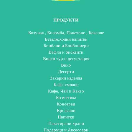
ПРОДУКТИ
Козунак , Коломба, Панетоне , Кексове
Безалкохолни напитки
Бонбони и Бонбониери
Вафли и бисквити
Винен тур и дегустация
Вино
Десерти
Захарни изделия
Кафе смляно
Кафе, Чай и Какао
Козметика
Консерви
Кроасани
Напитки
Пакетирани храни
Подаръци и Аксесоари