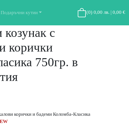
(
0
)
0,00 лв. | 0,00 €
Подаръчни кутии
 козунак с
и корички
асика 750гр. в
тия
калови корички и бадеми Коломба-Класика
EW