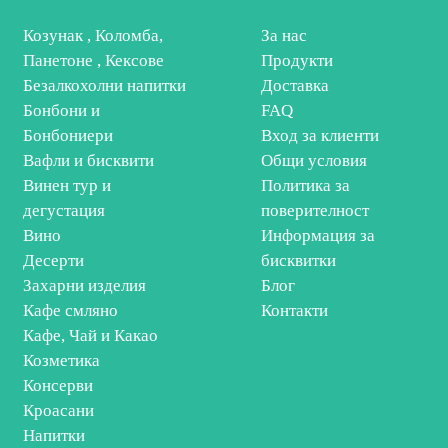
Козунак , Коломба,
За нас
Панетоне , Кексове
Продукти
Безалкохолни напитки
Доставка
Бонбони и
FAQ
Бонбониери
Вход за клиенти
Вафли и бисквити
Общи условия
Винен тур и
Политика за
дегустация
поверителност
Вино
Информация за
Десерти
бисквитки
Захарни изделия
Блог
Кафе смляно
Контакти
Кафе, Чай и Какао
Козметика
Консерви
Кроасани
Напитки