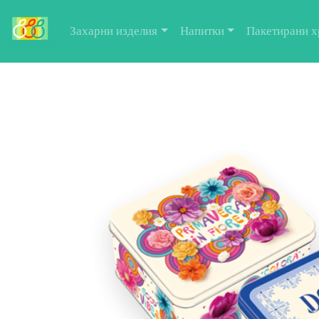
Захарни изделия
Напитки
Пакетирани х