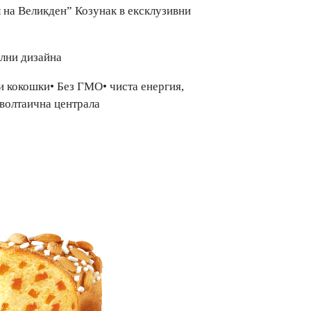
на Великден” Козунак в ексклузивни
елни дизайна
и кокошки• Без ГМО• чиста енергия,
волтаична централа