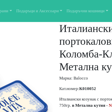
рани
Подаръци и Аксесоари
Подаръчни кошници
Италиански
портокалов
Коломба-Кл
Метална ку
Марка:
Balocco
Кат.номер:
K010052
Италиански козунак с порто
750гр.
в Метална кутия -
N