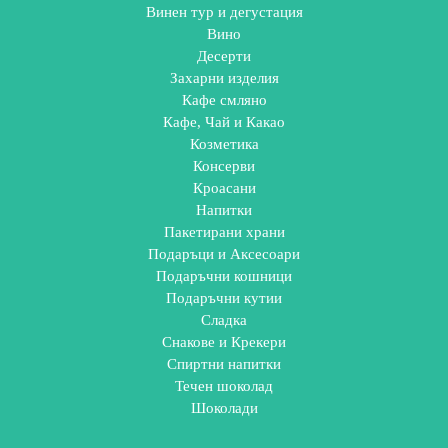
Винен тур и дегустация
Вино
Десерти
Захарни изделия
Кафе смляно
Кафе, Чай и Какао
Козметика
Консерви
Кроасани
Напитки
Пакетирани храни
Подаръци и Аксесоари
Подаръчни кошници
Подаръчни кутии
Сладка
Снакове и Крекери
Спиртни напитки
Течен шоколад
Шоколади